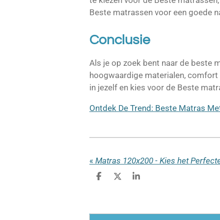
te kiezen voor de Beste matrassen, 
Beste matrassen voor een goede na
Conclusie
Als je op zoek bent naar de beste 
hoogwaardige materialen, comfort 
in jezelf en kies voor de Beste mat
Ontdek De Trend: Beste Matras Me
«
D
D
S
e
e
h
l
e
a
e
l
r
n
e