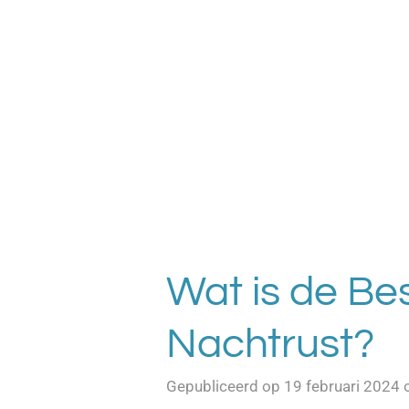
Ga
direct
naar
de
hoofdinhoud
Wat is de Be
Nachtrust?
Gepubliceerd op 19 februari 2024