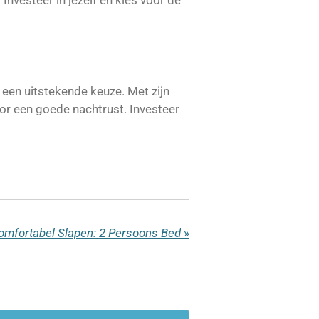
nvesteer in jezelf en kies voor de
een uitstekende keuze. Met zijn
or een goede nachtrust. Investeer
omfortabel Slapen: 2 Persoons Bed
»