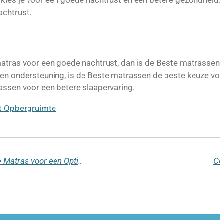
kies je voor een goede nachtrust en een betere gezondheid. I
chtrust.
matras voor een goede nachtrust, dan is de Beste matrassen 
en ondersteuning, is de Beste matrassen de beste keuze vo
rassen voor een betere slaapervaring.
t Opbergruimte
Matras 120x200 - Kies het Perfecte Matras voor een Optimaal Slaapcomfort
C